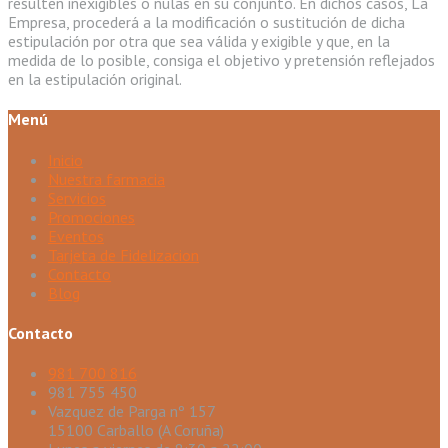
resulten inexigibles o nulas en su conjunto. En dichos casos, La
Empresa, procederá a la modificación o sustitución de dicha
estipulación por otra que sea válida y exigible y que, en la
medida de lo posible, consiga el objetivo y pretensión reflejados
en la estipulación original.
Menú
Inicio
Nuestra farmacia
Servicios
Promociones
Eventos
Tarjeta de Fidelizacion
Contacto
Blog
Contacto
981 700 816
981 755 450
Vazquez de Parga nº 157
15100 Carballo (A Coruña)