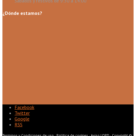
Sábados y festivos de 9:30 a 14:00
¿Dónde estamos?
Facebook
Twitter
Google
RSS
Terminos y Condiciones de uso
·
Política de cookies
·
Aviso LOPD
·
Copyright ©