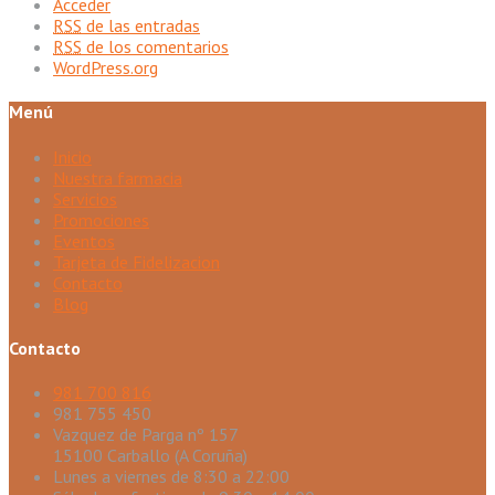
Acceder
RSS
de las entradas
RSS
de los comentarios
WordPress.org
Menú
Inicio
Nuestra farmacia
Servicios
Promociones
Eventos
Tarjeta de Fidelizacion
Contacto
Blog
Contacto
981 700 816
981 755 450
Vazquez de Parga nº 157
15100 Carballo (A Coruña)
Lunes a viernes de 8:30 a 22:00