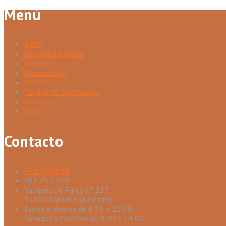
Menú
Inicio
Nuestra farmacia
Servicios
Promociones
Eventos
Tarjeta de Fidelizacion
Contacto
Blog
Contacto
981 700 816
981 755 450
Vazquez de Parga nº 157
15100 Carballo (A Coruña)
Lunes a viernes de 8:30 a 22:00
Sábados y festivos de 9:30 a 14:00