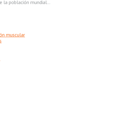
 la población mundial...
ión muscular
s
z