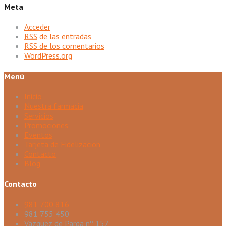
Meta
Acceder
RSS
de las entradas
RSS
de los comentarios
WordPress.org
Menú
Inicio
Nuestra farmacia
Servicios
Promociones
Eventos
Tarjeta de Fidelizacion
Contacto
Blog
Contacto
981 700 816
981 755 450
Vazquez de Parga nº 157