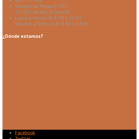
981 755 450
Vazquez de Parga nº 157
15100 Carballo (A Coruña)
Lunes a viernes de 8:30 a 22:00
Sábados y festivos de 9:30 a 14:00
¿Dónde estamos?
Facebook
Twitter