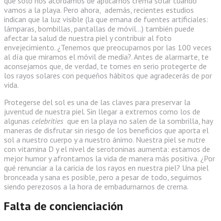
que solo nos acordamos de aplicarnos crema solar cuando
vamos a la playa. Pero ahora, además, recientes estudios
indican que la luz visible (la que emana de fuentes artificiales:
lámparas, bombillas, pantallas de móvil…) también puede
afectar la salud de nuestra piel y contribuir al foto
envejecimiento. ¿Tenemos que preocuparnos por las 100 veces
al día que miramos el móvil de media?. Antes de alarmarte, te
aconsejamos que, de verdad, te tomes en serio protegerte de
los rayos solares con pequeños hábitos que agradecerás de por
vida.
Protegerse del sol es una de las claves para preservar la
juventud de nuestra piel. Sin llegar a extremos como los de
algunas
celebrities
que en la playa no salen de la sombrilla, hay
maneras de disfrutar sin riesgo de los beneficios que aporta el
sol a nuestro cuerpo y a nuestro ánimo. Nuestra piel se nutre
con vitamina D y el nivel de serotoninas aumenta: estamos de
mejor humor y afrontamos la vida de manera más positiva. ¿Por
qué renunciar a la caricia de los rayos en nuestra piel? Una piel
bronceada y sana es posible, pero a pesar de todo, seguimos
siendo perezosos a la hora de embadurnarnos de crema.
Falta de concienciación