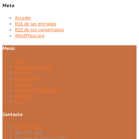
Meta
Acceder
RSS
de las entradas
RSS
de los comentarios
WordPress.org
Menú
Inicio
Nuestra farmacia
Servicios
Promociones
Eventos
Tarjeta de Fidelizacion
Contacto
Blog
Contacto
981 700 816
981 755 450
Vazquez de Parga nº 157