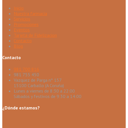
Inicio
Nuestra farmacia
Servicios
Promociones
Eventos
Tarjeta de Fidelizacion
Contacto
Blog
Contacto
981 700 816
981 755 450
Vazquez de Parga nº 157
15100 Carballo (A Coruña)
Lunes a viernes de 8:30 a 22:00
Sábados y festivos de 9:30 a 14:00
¿Dónde estamos?