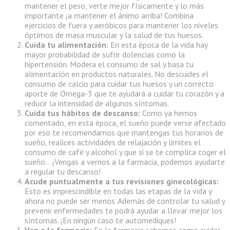
mantener el peso, verte mejor físicamente y lo más
importante ¡a mantener el ánimo arriba! Combina
ejercicios de fuera y aeróbicos para mantener los niveles
óptimos de masa muscular y la salud de tus huesos.
Cuida tu alimentación:
En esta época de la vida hay
mayor probabilidad de sufrir dolencias como la
hipertensión. Modera el consumo de sal y basa tu
alimentación en productos naturales. No descuides el
consumo de calcio para cuidar tus huesos y un correcto
aporte de Omega-3 que te ayudará a cuidar tu corazón y a
reducir la intensidad de algunos síntomas.
Cuida tus hábitos de descanso:
Como ya hemos
comentado, en esta época, el sueño puede verse afectado
por eso te recomendamos que mantengas tus horarios de
sueño, realices actividades de relajación y limites el
consumo de café y alcohol y que si se te complica coger el
sueño… ¡Vengas a vernos a la farmacia, podemos ayudarte
a regular tu descanso!
Acude puntualmente a tus revisiones ginecológicas:
Esto es imprescindible en todas las etapas de la vida y
ahora no puede ser menos. Además de controlar tu salud y
prevenir enfermedades te podrá ayudar a llevar mejor los
síntomas. ¡En ningún caso te automediques!
Ven a la farmacia:
En la farmacia sabemos como cuidar