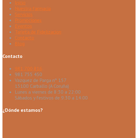
Inicio
Nuestra farmacia
Servicios
Promociones
Eventos
Tarjeta de Fidelizacion
Contacto
Blog
Contacto
981 700 816
981 755 450
Vazquez de Parga nº 157
15100 Carballo (A Coruña)
Lunes a viernes de 8:30 a 22:00
Sábados y festivos de 9:30 a 14:00
¿Dónde estamos?