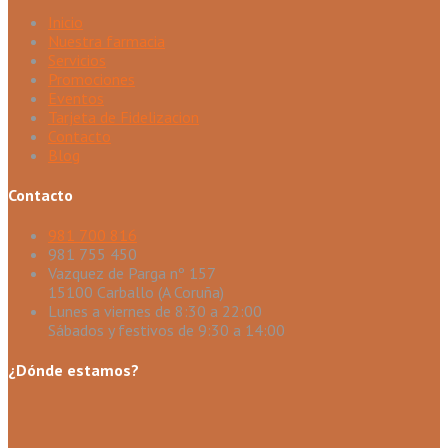
Inicio
Nuestra farmacia
Servicios
Promociones
Eventos
Tarjeta de Fidelizacion
Contacto
Blog
Contacto
981 700 816
981 755 450
Vazquez de Parga nº 157
15100 Carballo (A Coruña)
Lunes a viernes de 8:30 a 22:00
Sábados y festivos de 9:30 a 14:00
¿Dónde estamos?